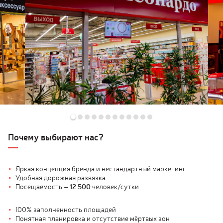
«RAZGON» в городе Чебоксары, лазертаг и VR zona. Самые
клевые дни рождения, праздники – это про ТРЦ «Мадагаскар»!
Ждем каждый день, С любовью, Ваш ТРЦ «Мадагаскар».
Почему выбирают нас?
Яркая концепция бренда и нестандартный маркетинг
Удобная дорожная развязка
Посещаемость –
12 500
человек/сутки
100% заполненность площадей
Понятная планировка и отсутствие мёртвых зон