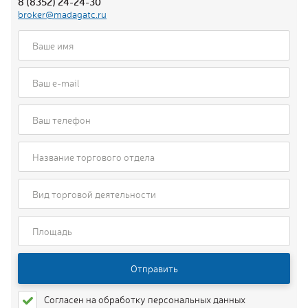
Реклама
8 (8352) 24-24-30
broker@madagatc.ru
Аренда
ыто
:00
1:00
Отправить
Согласен на обработку персональных данных