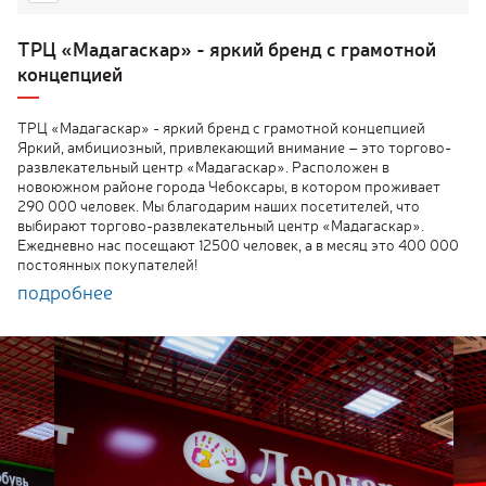
ТРЦ «Мадагаскар» - яркий бренд с грамотной
концепцией
ТРЦ «Мадагаскар» - яркий бренд с грамотной концепцией
Яркий, амбициозный, привлекающий внимание – это торгово-
развлекательный центр «Мадагаскар». Расположен в
новоюжном районе города Чебоксары, в котором проживает
290 000 человек. Мы благодарим наших посетителей, что
выбирают торгово-развлекательный центр «Мадагаскар».
Ежедневно нас посещают 12500 человек, а в месяц это 400 000
постоянных покупателей!
подробнее
ТРЦ «Мадагаскар» — это новые тенденции в мире моды, стиль,
шопинг по магазинам, которые представлены только в
Мадагаскаре. Модные показы представленных брендов, свет
софитов, открытые и закрытые вечеринки. Это про ТРЦ
«Мадагаскар»!
ТРЦ «Мадагаскар» - остров детства и незабываемых
впечатлений, где могут воплотиться в реальность мечты и
фантазии ребенка, подростка и взрослого человека. На 4 этаже
расположена зона развлечений. Самый большой батутный парк