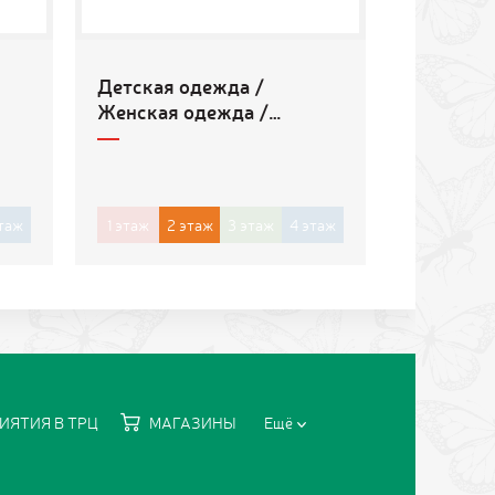
Детская одежда /
Женская одежда /
Мужская одежда / Обувь
/ Товары для дома
таж
1
этаж
2
этаж
3
этаж
4
этаж
ИЯТИЯ В ТРЦ
МАГАЗИНЫ
Ещё