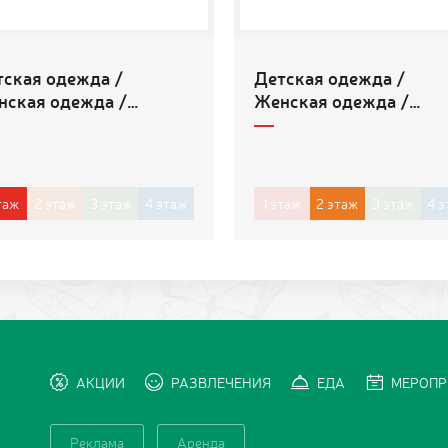
тская одежда /
Детская одежда /
нская одежда /
Женская одежда /
жская одежда
Мужская одежда
таж
2
этаж
3
этаж
4
этаж
1
этаж
2
этаж
3
этаж
4
э
АКЦИИ
РАЗВЛЕЧЕНИЯ
ЕДА
МЕРОПР
Реклама
Аренда