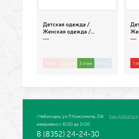
Детская одежда /
Де
Женская одежда /
Же
Мужская одежда
Му
1
этаж
2
этаж
3
этаж
4
этаж
1
э
г.Чебоксары, ул.Л.Комсомола, 21А
Как добраться
ежедневно с 10:00 до 21:00
8 (8352) 24-24-30