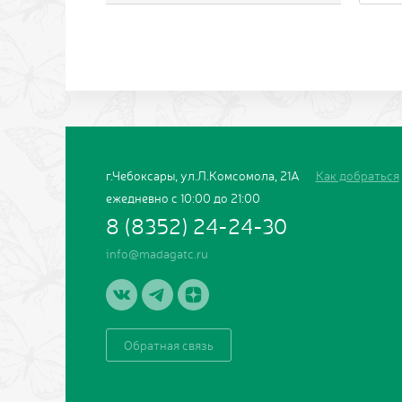
ПОДБОР АКЦИЙ
г.Чебоксары, ул.Л.Комсомола, 21А
Как добраться
ежедневно с 10:00 до 21:00
8 (8352) 24-24-30
info@madagatc.ru
Применить
Обратная связь