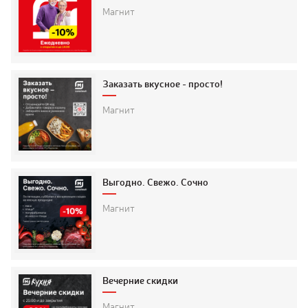
Реклама
Магнит
Применить
Аренда
ыто
:00
Заказать вкусное - просто!
1:00
Магнит
Выгодно. Свежо. Сочно
Магнит
Вечерние скидки
Магнит