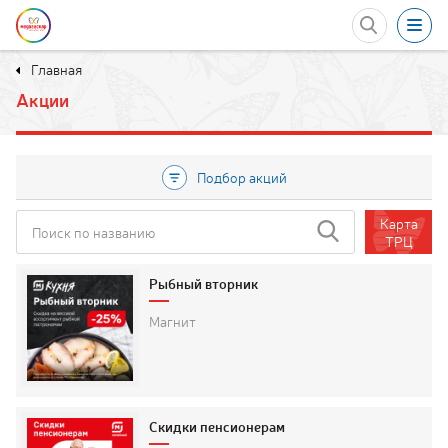
Главная
Акции
Акции
Развлечения
Еда
Подбор акций
Мероприятия
Карта
ПОДБОР АКЦИЙ
в ТРЦ
ТРЦ
Рыбный вторник
Магазины
Магнит
Услуги
Контакты
Скидки пенсионерам