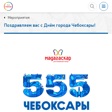
Мероприятия
Акции
Поздравляем вас с Днём города Чебоксары!
Развлечения
Еда
Мероприятия
в ТРЦ
Магазины
Услуги
Контакты