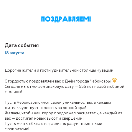
Реклама
Аренда
ыто
:00
1:00
Дата события
18 августа
Дорогие жители и гости удивительной столицы Чувашии!
С гордостью поздравляем вас с Днём города Чебоксары!
Сегодня мы отмечаем знаковую дату — 555 лет нашей любимой
столицы!
Пусть Чебоксары сияют своей уникальностью, а каждый
житель чувствует гордость за родной край.
Желаем, чтобы наш город продолжал расцветать, а каждый из
вас — достигал новых высот и свершений!
Пусть мечты сбываются, а жизнь радует приятными
сюрпризами!